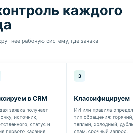
контроль каждого
да
уг нее рабочую систему, где заявка
3
ксируем в CRM
Классифицируем
дая заявка получает
ИИ или правила опреде
очку, источник,
тип обращения: горячий
тственного, статус и
теплый, холодный, дубль
мя первого касания.
спам, срочный запрос.