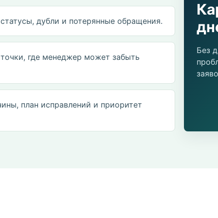
Ка
статусы, дубли и потерянные обращения.
дн
Без д
 точки, где менеджер может забыть
проб
заяво
чины, план исправлений и приоритет