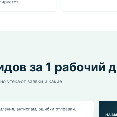
лируется.
идов за 1 рабочий 
но утекают заявки и какие
мления, антиспам, ошибки отправки.
НА В