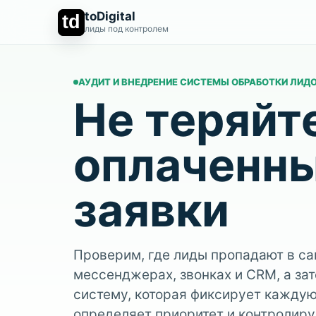
toDigital
td
лиды под контролем
АУДИТ И ВНЕДРЕНИЕ СИСТЕМЫ ОБРАБОТКИ ЛИД
Не теряйт
оплаченн
заявки
Проверим, где лиды пропадают в са
мессенджерах, звонках и CRM, а за
систему, которая фиксирует каждую
определяет приоритет и контролиру