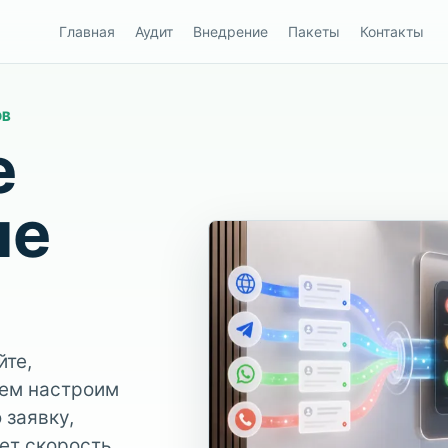
Главная
Аудит
Внедрение
Пакеты
Контакты
ОВ
е
ые
йте,
тем настроим
 заявку,
ет скорость